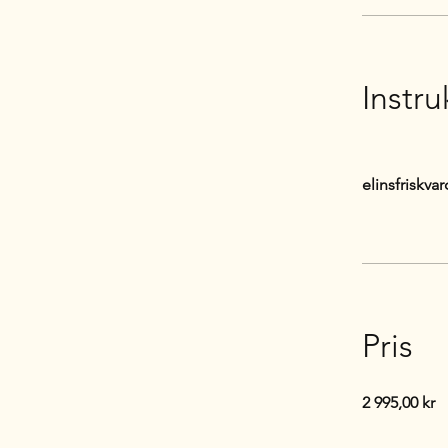
Instru
elinsfriskvar
Pris
2 995,00 kr