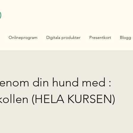
Onlineprogram
Digitala produkter
Presentkort
Blogg
genom din hund med :
kollen (HELA KURSEN)