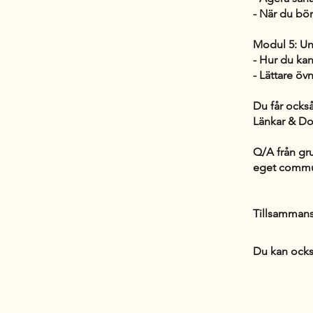
- När du bör
Modul 5: Un
- Hur du kan
- Lättare ö
Du får också
Länkar & Do
Q/A från gr
eget commu
Du kan ocks