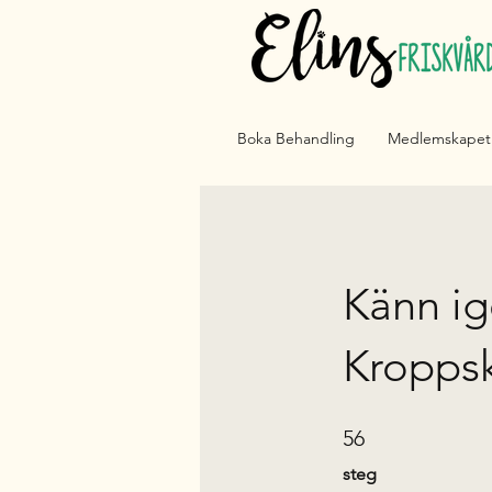
Boka Behandling
Medlemskapet
Känn i
Kropps
56 steg
56
steg