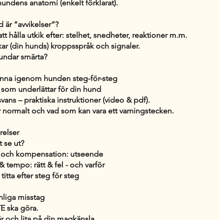
hundens anatomi (enkelt förklarat).
 är ”avvikelser”?
t hålla utkik efter: stelhet, snedheter, reaktioner m.m.
kar (din hunds) kroppsspråk och signaler.
hundar smärta?
nna igenom hunden steg-för-steg
 som underlättar för din hund
 svans – praktiska instruktioner (video & pdf).
r normalt och vad som kan vara ett varningstecken.
relser
t se ut?
g och kompensation: utseende
& tempo: rätt & fel - och varför
titta efter steg för steg
nliga misstag
E ska göra.
r och lita på din magkänsla