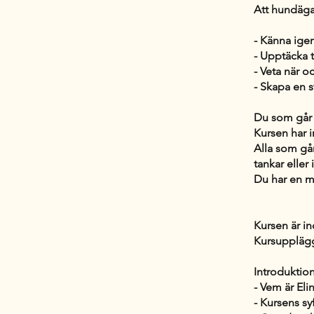
Att hundäga
- Känna ig
- Upptäcka t
- Veta när o
- Skapa en 
Du som går 
Kursen har 
Alla som gå
tankar eller 
Du har en mo
Kursen är i
Kursuppläg
Introduktio
- Vem är Eli
- Kursens sy