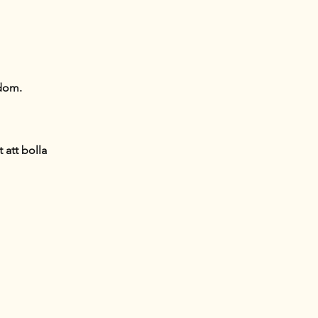
edom.
 att bolla