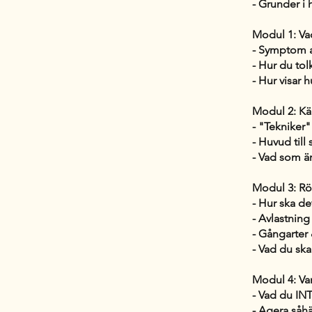
- Grunder i 
Modul 1: Vad
- Symptom at
- Hur du tol
- Hur visar 
Modul 2: Kä
- "Tekniker"
- Huvud till
- Vad som ä
Modul 3: Rö
- Hur ska de
- Avlastnin
- Gångarter 
- Vad du ska 
Modul 4: Va
- Vad du INT
- Agera såhä