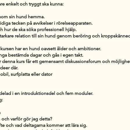
re enkelt och tryggt ska kunna:
enom sin hund hemma.
idiga tecken på avvikelser i rörelseapparaten.
ch hur de ska söka professionell hjälp.
starkare relation till sin hund genom beröring och kroppskänn
kursen har en hund oavsett ålder och ambitioner.
inga bestämda dagar och gås i egen takt.
r denna kurs får ett gemensamt diskussionsforum och möjlighet
ideer där.
bil, surfplatta eller dator
ndelad i en introduktionsdel och fem moduler.
g:
n
n och varför gör jag detta?
fte och vad deltagarna kommer att lära sig.