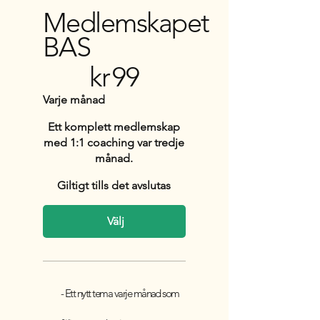
Medlemskapet
BAS
99 kr
kr
99
Varje månad
Ett komplett medlemskap
med 1:1 coaching var tredje
månad.
Giltigt tills det avslutas
Välj
- Ett nytt tema varje månad som