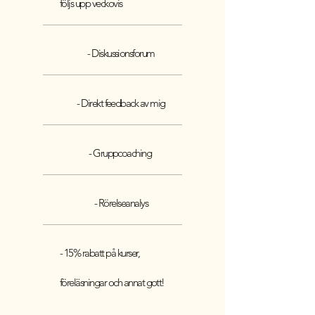
följs upp veckovis
- Diskussionsforum
- Direkt feedback av mig
- Gruppcoaching
- Rörelseanalys
- 15% rabatt på kurser,
föreläsningar och annat gott!