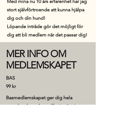
Med mina nu 10 års erfarenhet har jag
stort självförtroende att kunna hjälpa
dig och din hund!
Löpande inträde gör det möjligt för
dig att bli medlem när det passar dig!
MER INFO OM
MEDLEMSKAPET
BAS
99 kr
Basmedlemskapet ger dig hela
grunden, kontakten till mig, övningar
och möjlighet att träna efter tema. Du
har möjligheten att vara med på
gruppcoachningen.