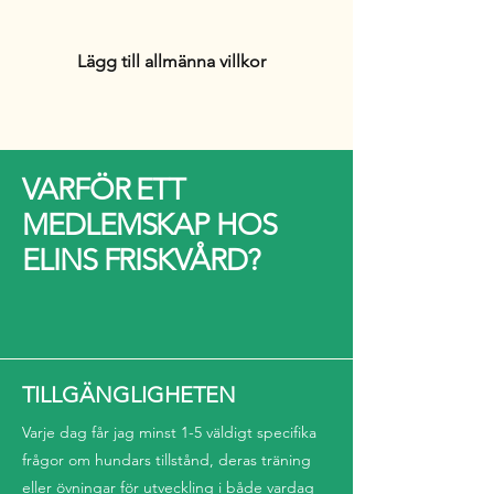
Lägg till allmänna villkor
VARFÖR ETT
MEDLEMSKAP HOS
ELINS FRISKVÅRD?
TILLGÄNGLIGHETEN
Varje dag får jag minst 1-5 väldigt specifika
frågor om hundars tillstånd, deras träning
eller övningar för utveckling i både vardag