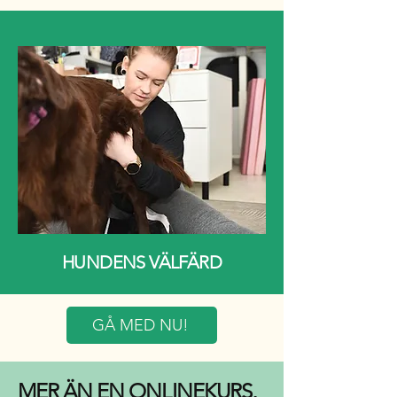
HUNDENS VÄLFÄRD
GÅ MED NU!
MER ÄN EN ONLINEKURS,