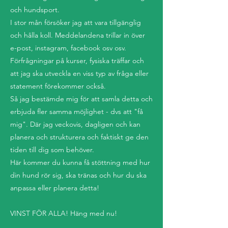
och hundsport.
I stor mån försöker jag att vara tillgänglig
och hålla koll. Meddelandena trillar in över
e-post, instagram, facebook osv osv.
Förfrågningar på kurser, fysiska träffar och
att jag ska utveckla en viss typ av fråga eller
statement förekommer också.
Så jag bestämde mig för att samla detta och
erbjuda fler samma möjlighet - dvs att "få
mig". Där jag veckovis, dagligen och kan
planera och strukturera och faktiskt ge den
tiden till dig som behöver.
Här kommer du kunna få stöttning med hur
din hund rör sig, ska tränas och hur du ska
anpassa eller planera detta!
VINST FÖR ALLA! Häng med nu!