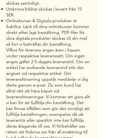
skickas samtidigt.
Utskrivna foldrar skickas i kuvert från 15
SEK.
Onlinekurser & Digitala produkter är
fraktfria. Länk till dina onlinekurser kommer
direkt efter lagt beställning. PDF-filer för
dina digitala produkter skickas till din mail
så fort vi bekräftat din beställning.
Villkor för leverans anges även i kassan
under respektive leveranssätt. Om inget
anges gäller 2-5 dagars leveranstid. Om en
artikel har avvikande leveranstid står det
angivet vid respektive artikel. Om
leveransförsening uppstår meddelar vi dig
detta genom e-post. Du som kund har
alltid rätt att häva köpet vid
leveransförseningar. Vi kommer att göra allt
vi kan för att fullfölja din beställning. Det
kan finnas tillfällen som gör det omöjligt att
fullfölja beställningen, exempelvis då vår
leverantör eller speditör inte kan fullfölja
deras åtagande till oss. Vi förbehåller oss
rätten att friskriva oss från all ersättning till
kund gällande leveransförseningar.