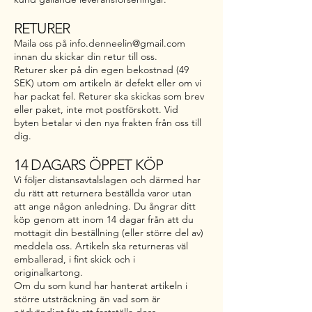
RETURER
Maila oss på
info.denneelin@gmail.com
innan du skickar din retur till oss.
Returer sker på din egen bekostnad (49
SEK) utom om artikeln är defekt eller om vi
har packat fel. Returer ska skickas som brev
eller paket, inte mot postförskott. Vid
byten betalar vi den nya frakten från oss till
dig.
14 DAGARS ÖPPET KÖP
Vi följer distansavtalslagen och därmed har
du rätt att returnera beställda varor utan
att ange någon anledning. Du ångrar ditt
köp genom att inom 14 dagar från att du
mottagit din beställning (eller större del av)
meddela oss. Artikeln ska returneras väl
emballerad, i fint skick och i
originalkartong.
Om du som kund har hanterat artikeln i
större utsträckning än vad som är
nödvändigt för att fastställa dess