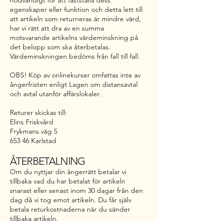
egenskaper eller funktion och detta lett till
att artikeln som returneras är mindre värd,
har vi rätt att dra av en summa
motsvarande artikelns värdeminskning på
det belopp som ska återbetalas.
Värdeminskningen bedöms från fall till fall.
OBS! Köp av onlinekurser omfattas inte av
ångerfristen enligt Lagen om distansavtal
och avtal utanför affärslokaler.
Returer skickas till:
Elins Friskvård
Frykmans väg 5
653 46 Karlstad
ÅTERBETALNING
Om du nyttjar din ångerrätt betalar vi
tillbaka vad du har betalat för artikeln
snarast eller senast inom 30 dagar från den
dag då vi tog emot artikeln. Du får själv
betala returkostnaderna när du sänder
tillbaka artikeln.