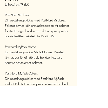
Enhetsfrakt 49 SEK
PostNord Varubrev
Din beställning skickas med PostNord Varubrev.
Paketet lämnas i din brevlåda/postbox. Är paketet
för stort hänger brevbäraren det i en påse på din
brevlåda/ställer paketet utanför din dörr.
Postnord MyPack Home
Din beställning skickas MyPack Home. Paketet
lämnas utanför din dörr, du behöver inte vara
hemma och ta emot paketet.
PostNord MyPack Collect
Din beställning skickas med PostNord MyPack
Collect. Paketet hamnar på ditt närmaste ombud.
Liggtid hos ombudet är 14 dagar.
Ej uthämtat paket
Vi tar ut en avgift om 199 SEK för paket som ej