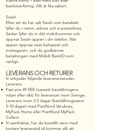
Klarna konto – eller med kort eller
banköverföring. Allt är lika säkert.
Swish
Efter att du har valt Swish som betalsätt
fyller du i namn, adress och e-postadress.
Sedan fyller du in ditt mobilnummer och
öppnar Swish-appen i din telefon. När
appen öppnas visas beloppet och
mottagaren, och du godkänner
betalningen med Mobilt BankID som
vanligt.
LEVERANS OCH RETURER
Vi erbjuder följande leveransmetoder:
Leverans
Fast pris 49 SEK (oavsett beställningens
volym eller vikt) för leveranser inom Sverige.
Leverans inom 2-5 dagar (beställningsvaror
5-10 dagar) med PostNord Varubrev,
MyPack Home eller PostNord MyPack
Collect.
Vi samfraktar, har du beställt varor med
kortare leveranstid så kommer allt att