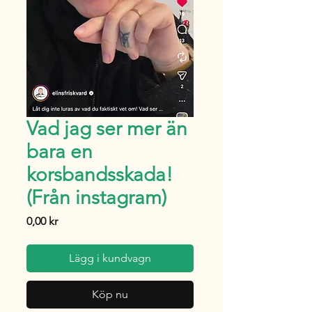
Vad jag ser mer än
bara en
korsbandsskada!
(Från instagram)
Pris
0,00 kr
Lägg i kundvagn
Köp nu