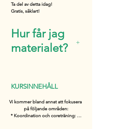
Ta del av detta idag!
Gratis, såklart!
Hur får jag
materialet?
I ditt bekräftelsemail kommer
det att finnas en knapp med
"ladda ned nu":
där finns
KURSINNEHÅLL
pdfen!
Spara detta material ned till
Vi kommer bland annat att fokusera 
din enhet då den automatiskt
på följande områden:

försvinner efter 30 dagar.
* Koordination och coreträning: Vi 
stärker hundens coremuskulatur och 