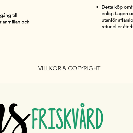
Detta köp omfa
enligt Lagen o
gång till
utanför affärsl
er anmälan och
retur eller åter
VILLKOR & COPYRIGHT