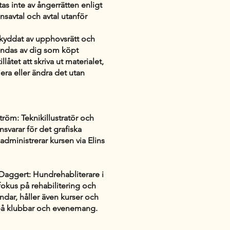
as inte av ångerrätten enligt
nsavtal och avtal utanför
 skyddat av upphovsrätt och
ändas av dig som köpt
illåtet att skriva ut materialet,
era eller ändra det utan
röm: Teknikillustratör och
svarar för det grafiska
administrerar kursen via Elins
 Daggert: Hundrehabliterare i
fokus på rehabilitering och
undar, håller även kurser och
 på klubbar och evenemang.