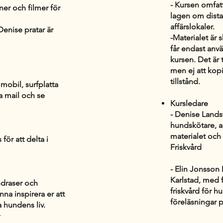
- Kursen omfatt
ioner och filmer för
lagen om dista
affärslokaler.
 Denise pratar är
-Materialet är
får endast anv
kursen. Det är t
men ej att kopi
tillstånd.
mobil, surfplatta
sa mail och se
Kursledare
- Denise Landst
hundskötare, an
materialet och 
för att delta i
Friskvård
- Elin Jonsson
Karlstad, med 
undraser och
friskvård för h
na inspirera er att
föreläsningar
a hundens liv.
+