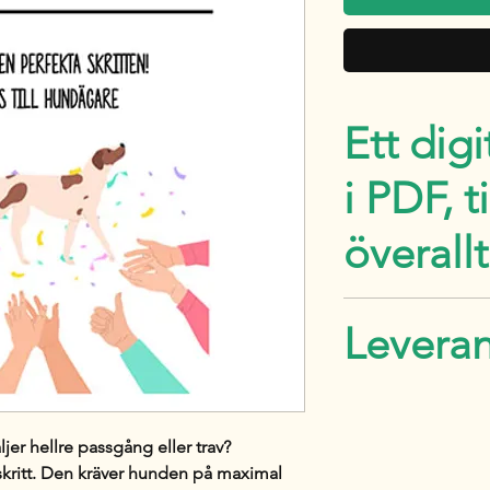
Ett digi
i PDF, t
överallt
Jag hjälper dig m
Levera
bästa förutsättni
och koordinatio
Du kommer få län
digitala produkt
jer hellre passgång eller trav?
betalning, såväl
kritt.
Den kräver hunden på
maximal