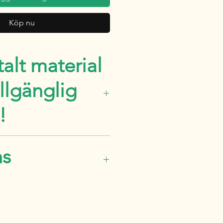
Köp nu
talt material
illgänglig
!
ed din hunds skritt, för de
ns
ngarna för rörelse, styrka
n!
kar för att ladda ner dina
er på tacksidan vid
 som via en e-postlänk som