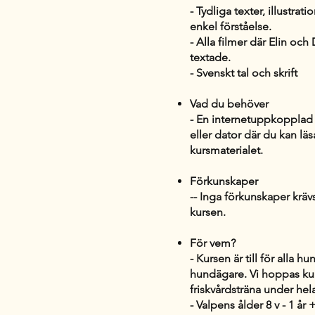
- Tydliga texter, illustrat
enkel förståelse.
- Alla filmer där Elin och
textade.
- Svenskt tal och skrift
Vad du behöver
- En internetuppkopplad 
eller dator där du kan lä
kursmaterialet.
Förkunskaper
-- Inga förkunskaper krävs 
kursen.
För vem?
- Kursen är till för alla h
hundägare. Vi hoppas kun
friskvårdsträna under hel
- Valpens ålder 8 v - 1 år 