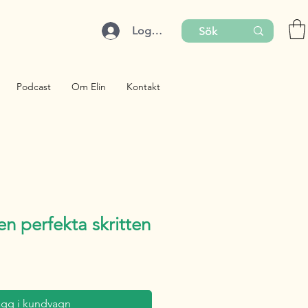
Logga in
Podcast
Om Elin
Kontakt
en perfekta skritten
ägg i kundvagn