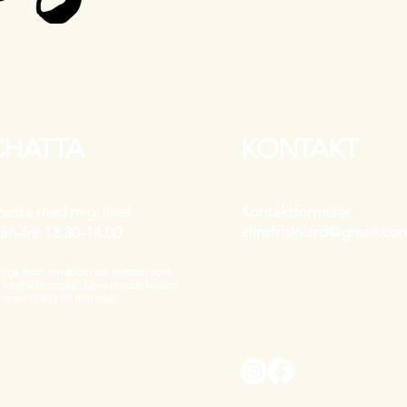
CHATTA
KONTAKT
hatta med mig, live!
Kontaktformulär
elinsfriskvard@gmail.c
ån-fre 13.30-14.00
riga tider använder du chatten som
t kontaktformulär. Dina meddelanden
mmer direkt till min mail.