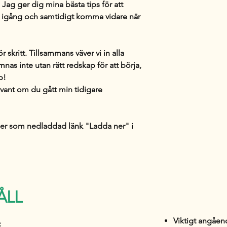
är giltig i 30 daga
. Jag ger dig mina
bästa tips
för att
gång och samtidigt komma vidare när
 skritt.
Tillsammans väver vi in alla
nas inte utan rätt redskap för att börja,
p!
evant om du gått min tidigare
er som nedladdad länk "Ladda ner" i
ÅLL
Viktigt angåe
: