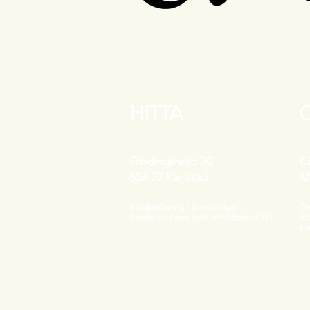
HITTA
Frödingshöjd 20
C
656 37 Karlstad
M
Betalparkering närmast vägen.
Öv
Betala med easy park, områdeskod 3117
et
ko