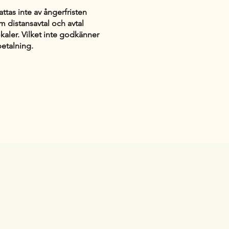
ttas inte av ångerfristen
m distansavtal och avtal
okaler. Vilket inte godkänner
betalning.