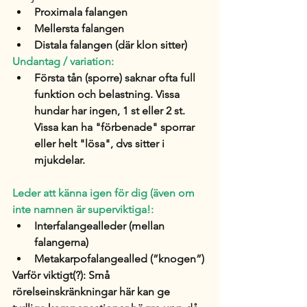
Proximala falangen 
Mellersta falangen
Distala falangen 
(där klon sitter)
Undantag / variation:
Första tån (sporre) saknar ofta full 
funktion och belastning. Vissa 
hundar har ingen, 1 st eller 2 st. 
Vissa kan ha "förbenade" sporrar 
eller helt "lösa", dvs sitter i 
mjukdelar. 
Leder att känna igen för dig (även om 
inte namnen är superviktiga!:
Interfalangealleder (mellan 
falangerna)
Metakarpofalangealled (”knogen”)
Varför viktigt(?): Små 
rörelseinskränkningar här kan ge 