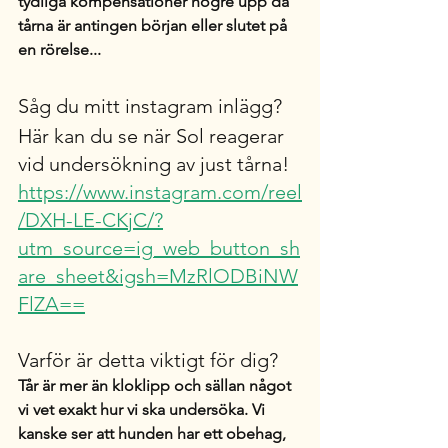
tydliga kompensationer högre upp då 
tårna är antingen början eller slutet på 
en rörelse... 
Såg du mitt instagram inlägg?
Här kan du se när Sol reagerar 
vid undersökning av just tårna! 
https://www.instagram.com/reel
/DXH-LE-CKjC/?
utm_source=ig_web_button_sh
are_sheet&igsh=MzRlODBiNW
FlZA==
Varför är detta viktigt för dig?
Tår är mer än kloklipp och sällan något 
vi vet exakt hur vi ska undersöka. Vi 
kanske ser att hunden har ett obehag, 