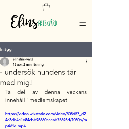
Inlägg
elinsfriskvard
15 apr.
2 min läsning
- undersök hundens tår
med mig!
Ta del av denna veckans 
innehåll i medlemskapet
https://video.wixstatic.com/video/508d57_d2
4c3db4e1e84cbb98660aaeab75693d/1080p/m
p4/file.mp4