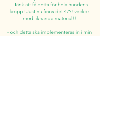
- Tänk att få detta för hela hundens 
kropp! Just nu finns det 47?! veckor 
med liknande material!! 
- och detta ska implementeras in i min 
nya kurs: KROPPSKOLLEN! För 
hundägare! I can´t wait! :D 
VI SES!!! 
Visa alla
Senaste inlägg