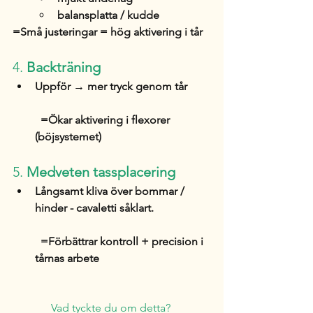
balansplatta / kudde
=Små justeringar = hög aktivering i tår
4. 
Backträning
Uppför → mer tryck genom tår
  =Ökar aktivering i flexorer 
(böjsystemet)
5. 
Medveten tassplacering
Långsamt kliva över bommar / 
hinder - cavaletti såklart. 
  =Förbättrar kontroll + precision i 
tårnas arbete
Vad tyckte du om detta? 