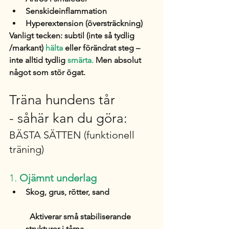
Senskideinflammation
Hyperextension (översträckning)
Vanligt tecken: subtil (inte så tydlig 
/markant) 
hälta
 eller förändrat steg – 
inte alltid tydlig 
smärta. 
Men absolut 
något som stör ögat. 
Träna hundens tår
- såhär kan du göra:
BÄSTA SÄTTEN (funktionell 
träning)
1. 
Ojämnt underlag
Skog, grus, rötter, sand
  Aktiverar små stabiliserande 
strukturer i tårna