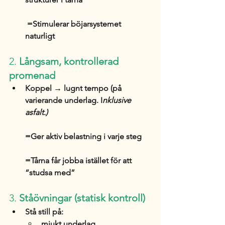
 =Stimulerar böjarsystemet 
naturligt
2. 
Långsam, kontrollerad 
promenad
Koppel → lugnt tempo (på 
varierande underlag. I
nklusive 
asfalt.)
=Ger aktiv belastning i varje steg
=Tårna får jobba istället för att 
“studsa med”
3. 
Ståövningar (statisk kontroll)
Stå still på:
mjukt underlag