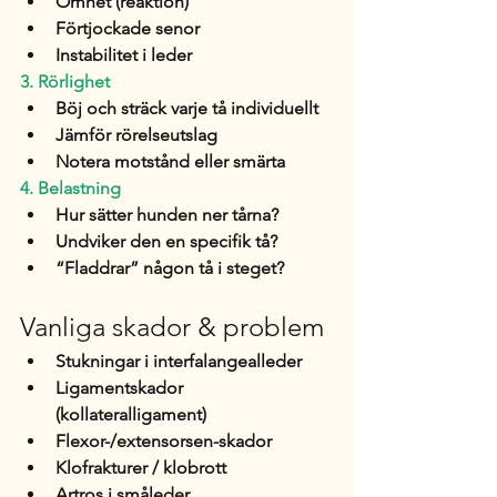
Ömhet (reaktion)
Förtjockade senor
Instabilitet i leder
3. Rörlighet
Böj och sträck varje tå individuellt
Jämför rörelseutslag
Notera motstånd eller smärta
4. Belastning
Hur sätter hunden ner tårna?
Undviker den en specifik tå?
“Fladdrar” någon tå i steget?
Vanliga skador & problem
Stukningar i interfalangealleder
Ligamentskador 
(kollateralligament)
Flexor-/extensorsen-skador
Klofrakturer / klobrott
Artros i småleder