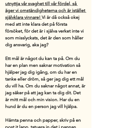
utnyttja vår svaghet till vår fördel, så 
äger vi omständigheterna och är istället 
självklara vinnare! 
Vi är då också okej 
med att inte klara det på första 
försöket, för det är i själva verket inte vi 
som misslyckats, det är den som håller 
dig ansvarig, aka jag?
Ett mål är något du kan ta på. Om du 
har en plan men saknar motivation så 
hjälper jag dig igång, om du har en 
tanke eller dröm, så ger jag dig ett mål 
du vill ha. Om du saknar något annat, är 
jag säker på att jag kan ta dig dit. Det 
är mitt mål och min vision. Har du en 
hund är du en person jag vill hjälpa. 
Hämta penna och papper, skriv på en 
post it lapp, tatuera in det i pannan, 