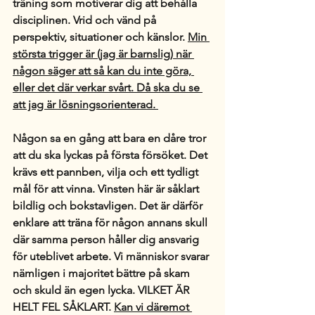
träning som motiverar dig att behålla 
disciplinen. Vrid och vänd på 
perspektiv, situationer och känslor. 
Min 
största trigger är (jag är barnslig) när 
någon säger att så kan du inte göra, 
eller det där verkar svårt. Då ska du se 
att jag är lösningsorienterad. 
Någon sa en gång att bara en dåre tror 
att du ska lyckas på första försöket. Det 
krävs ett pannben, vilja och ett tydligt 
mål för att vinna. Vinsten här är såklart 
bildlig och bokstavligen. Det är därför 
enklare att träna för någon annans skull 
där samma person håller dig ansvarig 
för uteblivet arbete. Vi människor svarar 
nämligen i majoritet bättre på skam 
och skuld än egen lycka. VILKET ÄR 
HELT FEL SÅKLART. 
Kan vi däremot 