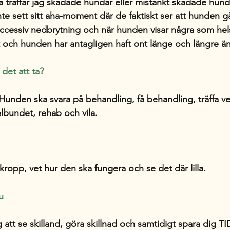
a träffar jag skadade hundar eller mistänkt skadade hunda
te sett sitt aha-moment där de faktiskt ser att hunden gå
successiv nedbrytning och när hunden visar några som he
t och hunden har antagligen haft ont länge och längre än v
det att ta? 
d. Hunden ska svara på behandling, få behandling, träffa ve
elbundet, rehab och vila. 
ropp, vet hur den ska fungera och se det där lilla. 
u
ig att se skilland, göra skillnad och samtidigt spara dig 