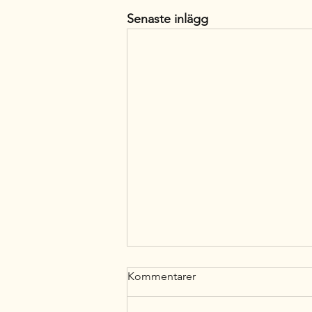
Senaste inlägg
Varför skadar sig hunden från
Kommentarer
första början?