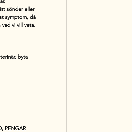
r. 
tt sönder eller 
lst symptom, då 
ad vi vill veta.
terinär, byta 
TID, PENGAR 