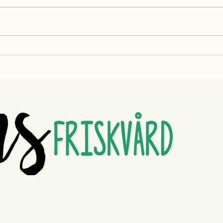
Om fler hundägare visste detta så
kunde deras hundar snabbare
återgå till normalfunktion istället
för att behandla sekundära
bekymmer efter en skada. Det
Back
suger att vänta, att anpassa sig
måst
efter vad som