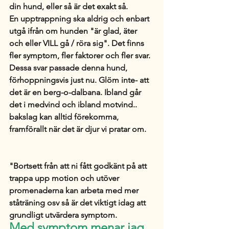
din hund, eller så är det exakt så. 
En upptrappning ska aldrig och enbart 
utgå ifrån om hunden "är glad, äter 
och eller VILL gå / röra sig". Det finns 
fler symptom, fler faktorer och fler svar. 
Dessa svar passade denna hund, 
förhoppningsvis just nu. Glöm inte- att 
det är en berg-o-dalbana. Ibland går 
det i medvind och ibland motvind.. 
bakslag kan alltid förekomma, 
framförallt när det är djur vi pratar om. 
"Bortsett från att ni fått godkänt på att 
trappa upp motion och utöver 
promenaderna kan arbeta med mer 
ståträning osv så är det viktigt idag att 
grundligt utvärdera symptom. 
Med symptom menar jag 