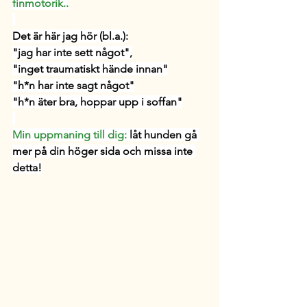
finmotorik..
Det är här jag hör (bl.a.)
:
"jag har inte sett något",
"inget traumatiskt hände innan"
"h*n har inte sagt något"
"h*n äter bra, hoppar upp i soffan"
Min uppmaning till dig:
låt hunden gå 
mer på din höger sida och missa inte 
detta!