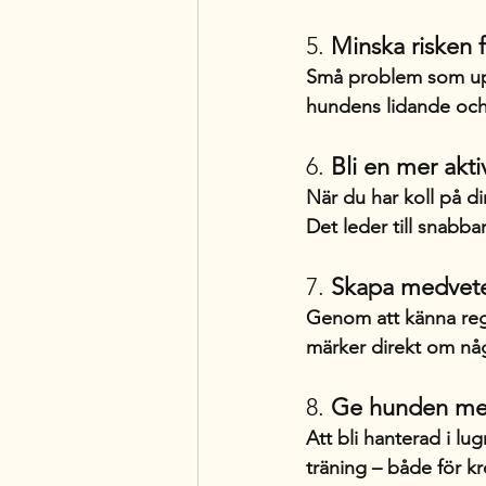
5. 
Minska risken 
Små problem som uppt
hundens lidande och
6. 
Bli en mer akt
När du har koll på di
Det leder till snabba
7. 
Skapa medvete
Genom att känna rege
märker direkt om nå
8. 
Ge hunden men
Att bli hanterad i lu
träning – både för k