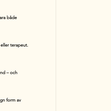
para både 
eller terapeut. 
und – och 
ugn form av 