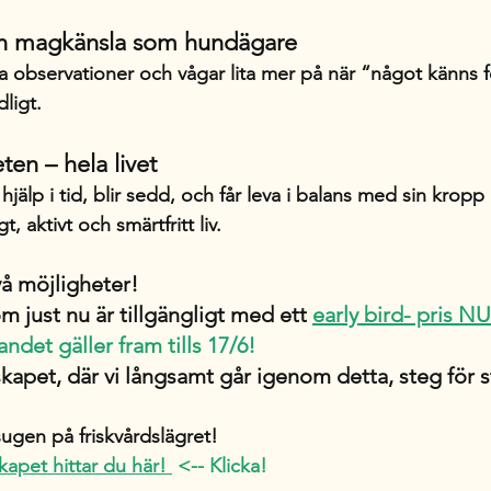
en magkänsla som hundägare
na observationer och vågar lita mer på när “något känns 
dligt.
eten – hela livet
hjälp i tid, blir sedd, och får leva i balans med sin kropp 
t, aktivt och smärtfritt liv.
vå möjligheter! 
m just nu är tillgängligt med ett 
early bird- pris NU
ndet gäller fram tills 17/6!
apet, där vi långsamt går igenom detta, steg för st
ugen på friskvårdslägret! 
apet hittar du här!
 <-- Klicka!