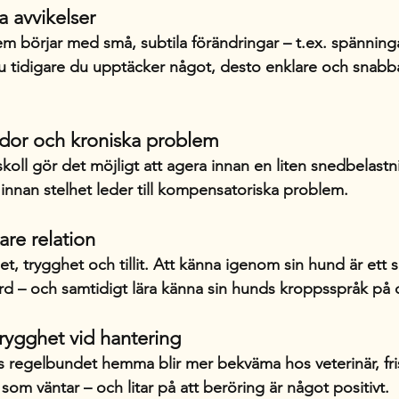
a avvikelser
m börjar med små, subtila förändringar – t.ex. spänningar
u tidigare du upptäcker något, desto enklare och snabb
dor och kroniska problem
ll gör det möjligt att agera innan en liten snedbelastni
 innan stelhet leder till kompensatoriska problem.
are relation
t, trygghet och tillit. Att känna igenom sin hund är ett sä
d – och samtidigt lära känna sin hunds kroppsspråk på 
ygghet vid hantering
regelbundet hemma blir mer bekväma hos veterinär, fris
som väntar – och litar på att beröring är något positivt.