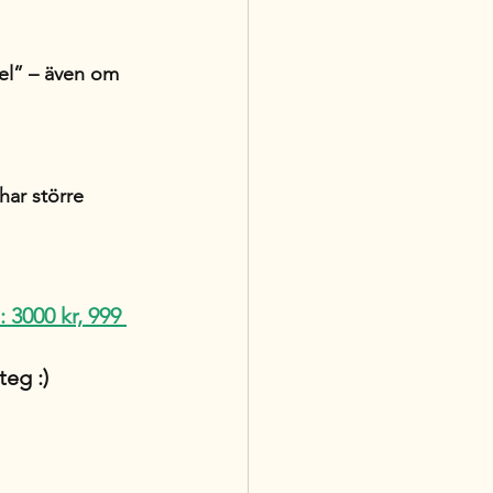
fel” – även om 
har större 
: 3000 kr, 999 
eg :) 