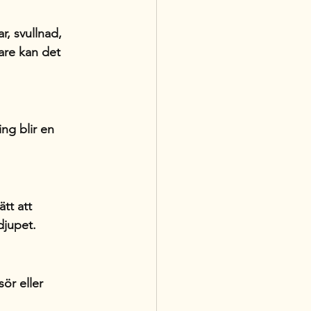
, svullnad, 
are kan det 
ng blir en 
tt att 
djupet.
ör eller 