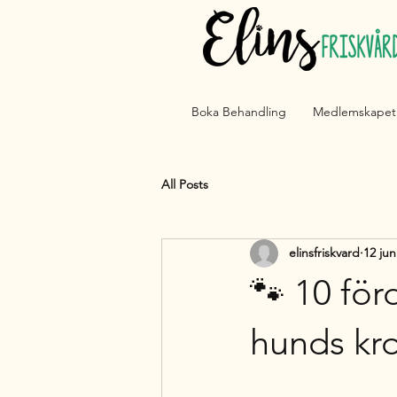
Boka Behandling
Medlemskapet
All Posts
elinsfriskvard
12 jun
🐾 10 för
hunds kr