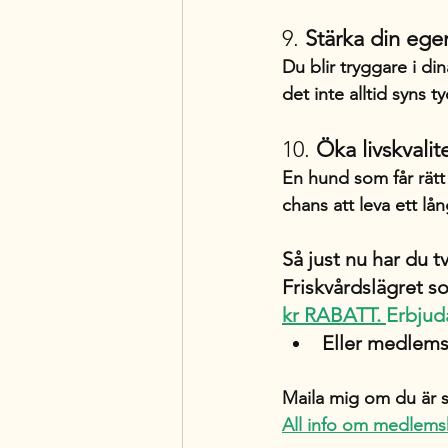
9. 
Stärka din eg
Du blir tryggare i di
det inte alltid syns ty
10. 
Öka livskvalit
En hund som får rätt 
chans att leva ett lång
Så just nu har du t
Friskvårdslägret so
kr RABATT. 
Erbjuda
Eller medlemsk
Maila mig om du är s
All info om medlemsk