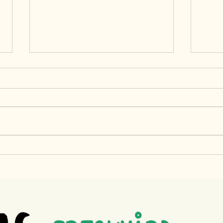
Jag önskar mig en sak idag
på min födelsedag:
Om fler hundägare visste detta så
kunde deras hundar snabbare
återgå till normalfunktion istället
för att behandla sekundära
bekymmer efter en skada. Det
Back
suger att vänta, att anpassa sig
måst
efter vad som