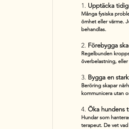
1. 
Upptäcka tidig
Många fysiska proble
ömhet eller värme. J
behandlas.
2. 
Förebygga ska
Regelbunden kroppsko
överbelastning, eller
3. 
Bygga en stark
Beröring skapar närhe
kommunicera utan or
4. 
Öka hundens tr
Hundar som hanteras 
terapeut. De vet vad 