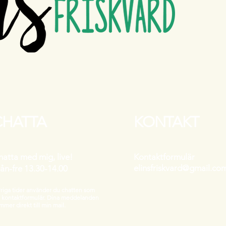
CHATTA
KONTAKT
hatta med mig, live!
Kontaktformulär
elinsfriskvard@gmail.c
ån-fre 13.30-14.00
riga tider använder du chatten som
t kontaktformulär. Dina meddelanden
mmer direkt till min mail.