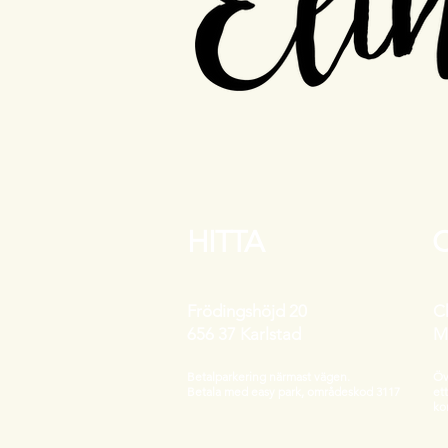
HITTA
Frödingshöjd 20
C
656 37 Karlstad
M
Betalparkering närmast vägen.
Öv
Betala med easy park, områdeskod 3117
et
ko