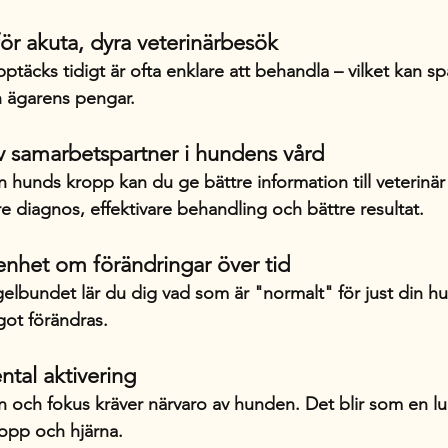
för akuta, dyra veterinärbesök
äcks tidigt är ofta enklare att behandla – vilket kan s
 ägarens pengar.
iv samarbetspartner i hundens vård
n hunds kropp kan du ge bättre information till veterinär 
re diagnos, effektivare behandling och bättre resultat.
nhet om förändringar över tid
lbundet lär du dig vad som är "normalt" för just din h
got förändras.
tal aktivering
gn och fokus kräver närvaro av hunden. Det blir som en l
ropp och hjärna.